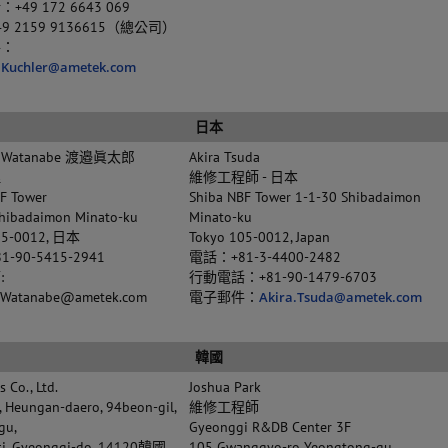
49 172 6643 069
9 2159 9136615（總公司）
件：
.Kuchler@ametek.com
日本
ro Watanabe 渡邉眞太郎
Akira Tsuda
理
維修工程師 - 日本
F Tower
Shiba NBF Tower 1-1-30 Shibadaimon
Shibadaimon Minato-ku
Minato-ku
05-0012, 日本
Tokyo 105-0012, Japan
-90-5415-2941
電話：+81-3-4400-2482
:
行動電話：+81-90-1479-6703
o.Watanabe@ametek.com
電子郵件：
Akira.Tsuda@ametek.com
韓國
 Co., Ltd.
Joshua Park
, Heungan-daero, 94beon-gil,
維修工程師
gu,
Gyeonggi R&DB Center 3F
si, Gyeonggi-do, 14120韓國
105 Gwanggyo-ro Yeongtong-gu