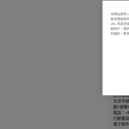
Jake Por
銷售經
本網站使用 
AMETEK, 
能來增強使用
44 Black
URL 和其
Keene, 
解用戶，提
的偏好。更
電話：978
電子郵
Jake.Po
ACES
司）
北京分
Fei Pe
亞太區
北京市順
園5號樓
電話：+86
行動電話：+
電子郵