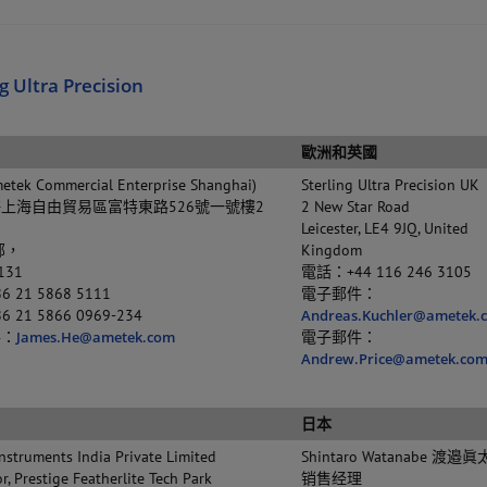
g Ultra Precision
歐洲和英國
etek Commercial Enterprise Shanghai)
Sterling Ultra Precision UK
上海自由貿易區富特東路526號一號樓2
2 New Star Road
Leicester, LE4 9JQ, United
部，
Kingdom
131
電話：+44 116 246 3105
 21 5868 5111
電子郵件：
 21 5866 0969-234
Andreas.Kuchler@ametek.
件：
James.He@ametek.com
電子郵件：
Andrew.Price@ametek.co
日本
nstruments India Private Limited
Shintaro Watanabe 渡邉
or, Prestige Featherlite Tech Park
销售经理