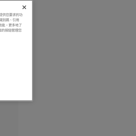
過提供您要求的功
上識別碼、引用
效能，更多地了
面的按鈕管理您
26