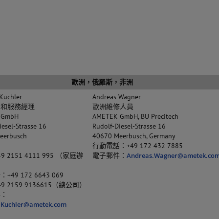
歐洲，俄羅斯，非洲
Kuchler
Andreas Wagner
售和服務經理
歐洲維修人員
 GmbH
AMETEK GmbH, BU Precitech
iesel-Strasse 16
Rudolf-Diesel-Strasse 16
eerbusch
40670 Meerbusch, Germany
行動電話：+49 172 432 7885
 2151 4111 995 （家庭辦
電子郵件：
Andreas.Wagner@ametek.co
49 172 6643 069
9 2159 9136615（總公司）
件：
.Kuchler@ametek.com