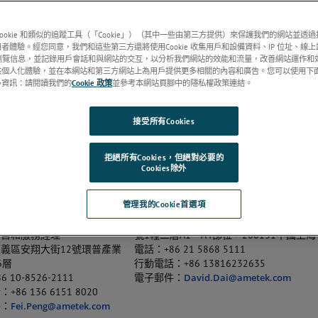
razzo
Mike Wilson
理
客戶服務經理
cookie 和類似的追蹤工具（「Cookie」）（其中一些由第三方提供）來保護我們的網站並透
Precitech Inc.
AMETEK, Precitech Inc.
者體驗。經您同意，我們和這些第三方還將使用Cookie 收集用戶和設備資料、IP 位址、線
 Brook Road
44 Black Brook Road
他瀏覽信息，並記錄用戶會話和與網站的交互，以分析我們網站的效能和流量，改善網站運作和
NH 03431 USA
Keene, NH 03431 USA
供個人化體驗，並在本網站和第三方網站上為用戶提供更多相關的內容和廣告。您可以使用下
多資訊：請閱讀我們的
Cookie 政策
並參考本網站頁腳中的隱私權政策連結。
-538-1117
電話：603-357-2511
件：
電子郵件：
Mike.Wilson@ametek.com
rrazzo@ametek.com
接受所有Cookies
中國
拒絕所有Cookies，但絕對必要的
Cookies除外
（阿美特克商貿（上海）有限公
ACES（阿美特克商貿（上海）有限公司）
David Dai戴東兵
管理我的Cookie首選項
公司
中國區銷售經理
ng PhD彭飛博士
中國（上海）自由貿易試驗區富特東三路5
銷售和服務經理
號1幢二層A1、A4部位，200131中國上海
義區安翔大街12號環普產業
電話：+86 21 5868 5111
6層
行動電話：+86 13816232635
 10-8526-2111
電子郵件：
David.Dai@ametek.com
86 136 6151 8020
件：
Fei.Peng@ametek.com