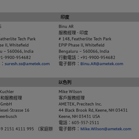
印度
S
Binu AR
理
服務經理 - 印度
atherlite Tech Park
# 148, Featherlite Tech Park
e II, Whitefield
EPIP Phase II, Whitefield
u – 560066, India
Bengaluru – 560066, India
-9900-954682
行動電話：+91-9900-954682
件：
suresh.ss@ametek.com
電子郵件：
Binu.AR@ametek.com
以色列
Kuchler
Mike Wilson
售和服務經理
客戶服務經理
 GmbH
AMETEK, Precitech Inc.
iesel-Strasse 16
44 Black Brook Rd, Keene, NH 03431
eerbusch
Keene, NH 03431 USA
電話：603-357-2511
 2151 4111 995 （家庭辦
電子郵件：
Mike.Wilson@ametek.com