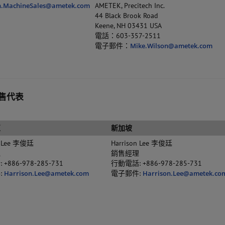
ch.MachineSales@ametek.com
AMETEK, Precitech Inc.
44 Black Brook Road
Keene, NH 03431 USA
電話：603-357-2511
電子郵件：
Mike.Wilson@ametek.com
售代表
亞
新加坡
n Lee 李俊廷
Harrison Lee 李俊廷
理
銷售經理
+886-978-285-731
行動電話: +886-978-285-731
:
Harrison.Lee@ametek.com
電子郵件:
Harrison.Lee@ametek.co