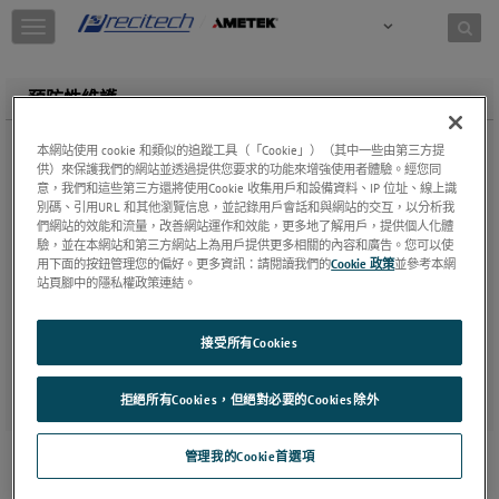
Skip to content
T
o
g
g
預防性維護
l
e
本網站使用 cookie 和類似的追蹤工具（「Cookie」）（其中一些由第三方提
n
供）來保護我們的網站並透過提供您要求的功能來增強使用者體驗。經您同
a
意，我們和這些第三方還將使用Cookie 收集用戶和設備資料、IP 位址、線上識
v
別碼、引用URL 和其他瀏覽信息，並記錄用戶會話和與網站的交互，以分析我
i
們網站的效能和流量，改善網站運作和效能，更多地了解用戶，提供個人化體
g
驗，並在本網站和第三方網站上為用戶提供更多相關的內容和廣告。您可以使
a
用下面的按鈕管理您的偏好。更多資訊：請閱讀我們的
Cookie 政策
並參考本網
t
站頁腳中的隱私權政策連結。
i
AMECare服務合約是一種維護系統完整性的積極方案，其專門用於
o
接受所有Cookies
幫助您保持PRECITECH設備以最佳性能運行。AMEcare 確保定期的
n
重要保養與備份使設備使用週期最大化許多客戶都採用我們經濟實
惠的年度預防性維護服務。我們提供標準和定制計劃，以適應客戶
拒絕所有Cookies，但絕對必要的Cookies除外
的需求。
管理我的Cookie首選項
在社交媒體上分享