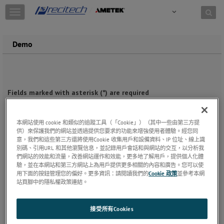
Skip to content
T
o
g
g
Demo
l
e
n
a
v
i
g
a
本網站使用 cookie 和類似的追蹤工具（「Cookie」）（其中一些由第三方提
t
供）來保護我們的網站並透過提供您要求的功能來增強使用者體驗。經您同
i
意，我們和這些第三方還將使用Cookie 收集用戶和設備資料、IP 位址、線上識
o
別碼、引用URL 和其他瀏覽信息，並記錄用戶會話和與網站的交互，以分析我
n
們網站的效能和流量，改善網站運作和效能，更多地了解用戶，提供個人化體
驗，並在本網站和第三方網站上為用戶提供更多相關的內容和廣告。您可以使
用下面的按鈕管理您的偏好。更多資訊：請閱讀我們的
Cookie 政策
並參考本網
站頁腳中的隱私權政策連結。
接受所有Cookies