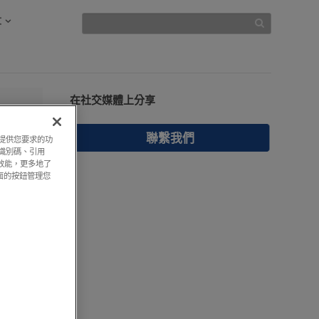
文
在社交媒體上分享
聯繫我們
過提供您要求的功
上識別碼、引用
效能，更多地了
-
面的按鈕管理您