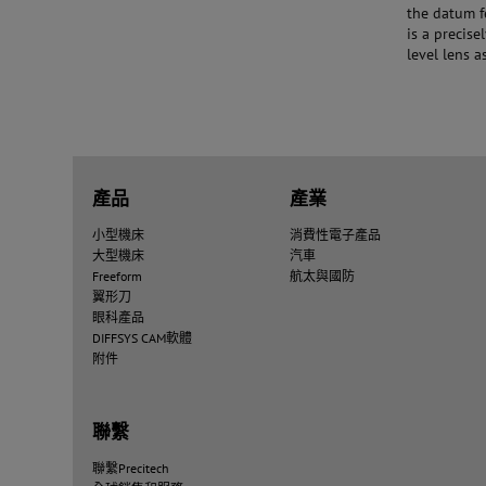
the datum fe
is a precis
level lens a
產品
產業
小型機床
消費性電子產品
大型機床
汽車
Freeform
航太與國防
翼形刀
眼科產品
DIFFSYS CAM軟體
附件
聯繫
聯繫Precitech