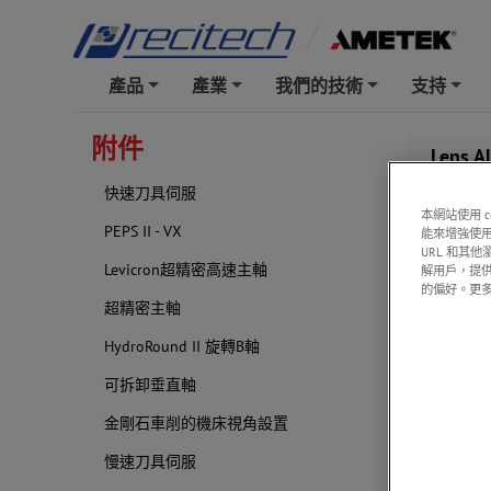
產品
產業
我們的技術
支持
+
+
+
+
附件
Lens A
快速刀具伺服
本網站使用 
PEPS II - VX
能來增強使用
URL 和其
Overvi
Levicron超精密高速主軸
解用戶，提
的偏好。更
超精密主軸
HydroRound II 旋轉B軸
可拆卸垂直軸
金剛石車削的機床視角設置
慢速刀具伺服