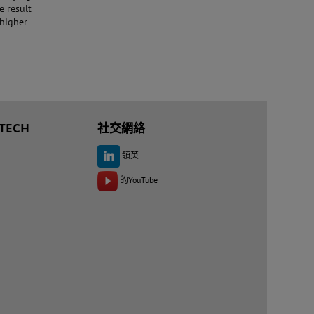
e result
 higher-
TECH
社交網絡
領英
的YouTube