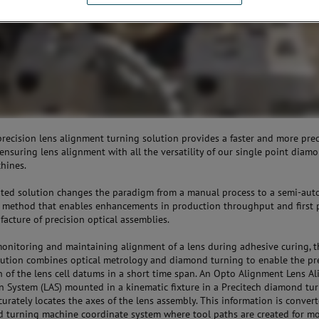
 precision lens alignment turning solution provides a faster and more prec
ensuring lens alignment with all the versatility of our single point diam
hines.
ated solution changes the paradigm from a manual process to a semi-aut
method that enables enhancements in production throughput and first p
facture of precision optical assemblies.
monitoring and maintaining alignment of a lens during adhesive curing, t
ution combines optical metrology and diamond turning to enable the pr
n of the lens cell datums in a short time span. An Opto Alignment Lens A
n System (LAS) mounted in a kinematic fixture in a Precitech diamond tu
curately locates the axes of the lens assembly. This information is conver
 turning machine coordinate system where tool paths are created for m