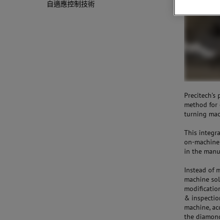
自適應控制技術
Precitech’s
method for 
turning mac
This integr
on-machine 
in the manu
Instead of 
machine sol
modificatio
& inspectio
machine, ac
the diamond