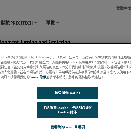
繁體中
關於PRECITECH
聯繫
+
+
lignment Turning and Centering
cookie 和類似的追蹤工具（「Cookie」）（其中一些由第三方提供）來保護我們的網站並透
者體驗。經您同意，我們和這些第三方還將使用Cookie 收集用戶和設備資料、IP 位址、線
他瀏覽信息，並記錄用戶會話和與網站的交互，以分析我們網站的效能和流量，改善網站運作和
ew
供個人化體驗，並在本網站和第三方網站上為用戶提供更多相關的內容和廣告。您可以使用下
多資訊：請閱讀我們的
Cookie 政策
並參考本網站頁腳中的隱私權政策連結。
接受所有Cookies
拒絕所有Cookies，但絕對必要的
Cookies除外
管理我的Cookie首選項